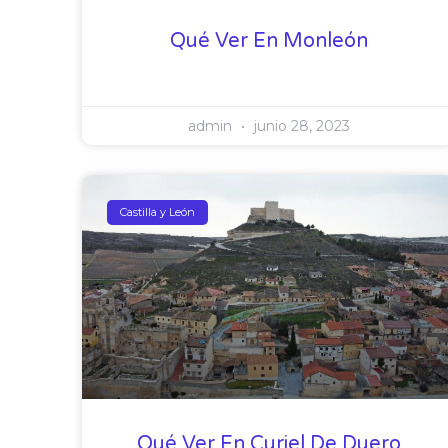
Qué Ver En Monleón
admin
junio 28, 2023
Castilla y León
Qué Ver En Curiel De Duero