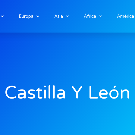
Europa
Asia
África
América
Castilla Y León