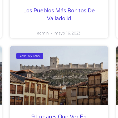
Los Pueblos Más Bonitos De
Valladolid
admin
mayo 16, 2023
Castilla y León
9 Lugares Que Ver En